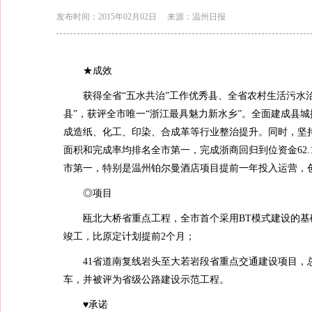
发布时间：2015年02月02日
来源：温州日报
★成效
获得全省“五水共治”工作优秀县、全省农村生活污水治
县”，获评全市唯一“浙江最具魅力新水乡”。全面建成县
成造纸、化工、印染、合成革等行业整治提升。同时，坚持
面积和完成率均排名全市第一，完成浙商回归到位资金62
市第一，特别是温州铂尔曼酒店项目提前一年投入运营，创
◎项目
瓯北大桥省重点工程，全市首个采用BT模式建设的基础设
竣工，比原定计划提前2个月；
41省道南复线岩头至大若岩段省重点交通建设项目，总投
车，并被评为省级公路建设示范工程。
♥承诺