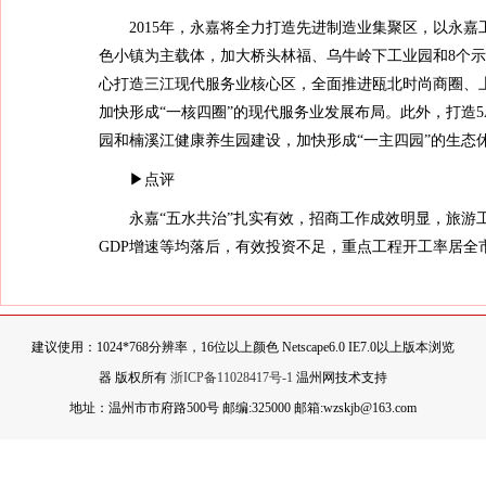
2015年，永嘉将全力打造先进制造业集聚区，以永嘉工
色小镇为主载体，加大桥头林福、乌牛岭下工业园和8个示
心打造三江现代服务业核心区，全面推进瓯北时尚商圈、
加快形成“一核四圈”的现代服务业发展布局。此外，打造
园和楠溪江健康养生园建设，加快形成“一主四园”的生态
▶点评
永嘉“五水共治”扎实有效，招商工作成效明显，旅游工
GDP增速等均落后，有效投资不足，重点工程开工率居全
建议使用：1024*768分辨率，16位以上颜色 Netscape6.0 IE7.0以上版本浏览
器 版权所有
浙ICP备11028417号-1
温州网技术支持
地址：温州市市府路500号 邮编:325000 邮箱:wzskjb@163.com