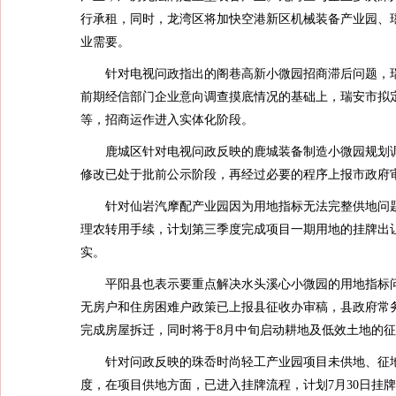
行承租，同时，龙湾区将加快空港新区机械装备产业园、
业需要。
针对电视问政指出的阁巷高新小微园招商滞后问题，瑞
前期经信部门企业意向调查摸底情况的基础上，瑞安市拟
等，招商运作进入实体化阶段。
鹿城区针对电视问政反映的鹿城装备制造小微园规划调
修改已处于批前公示阶段，再经过必要的程序上报市政府审
针对仙岩汽摩配产业园因为用地指标无法完整供地问题，
理农转用手续，计划第三季度完成项目一期用地的挂牌出
实。
平阳县也表示要重点解决水头溪心小微园的用地指标问
无房户和住房困难户政策已上报县征收办审稿，县政府常
完成房屋拆迁，同时将于8月中旬启动耕地及低效土地的
针对问政反映的珠岙时尚轻工产业园项目未供地、征地
度，在项目供地方面，已进入挂牌流程，计划7月30日挂