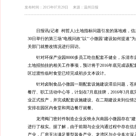
发布时间：2015年07月29日
来源：温州日报
日报讯(记者 柯哲人)土地指标问题引发的落地难，信息
30日举行的第三场“电视问政”以“‘小微园’建设如何提
关部门就整改情况进行回访。
针对环保产业园8000多员工吃住配套不健全，乐清市
土地招拍挂的相关工作事项，预计将于2016年底完成该
区过渡性临时食堂已经完成初步文本设计。
针对卤制食品小微园一期配套设施建设滞后问题，苍南县
餐厅、职工活动中心等，计划在7月底挂牌，2016年3月底完
业正式投产，并完成配套设施建设。在二期建设未到位情
安排在园区内食堂和周边餐厅就餐。
龙湾阀门密封件制造企业反映永兴南园小微园存在“建设
进行了核实。据了解，由于前期与企业沟通过程中存在信
产业，厂房无法满足重型装备产业。龙湾区与企业多次深