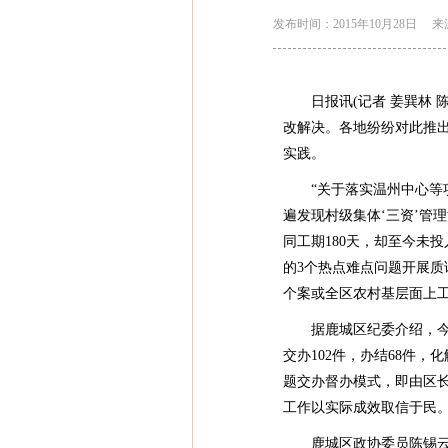
发布时间：2015年10月28日
来
日报讯(记者 姜巽林 
改解决。各地纷纷对此推出
实践。
“关于落实温州中心等项
遍发现村级集体‘三资’管
同工期180天，却至今未
的3个热点难点问题开展质
个案或全区农村基层面上
据鹿城区纪委介绍，今年4
交办102件，办结68件
题交办督办模式，即由区
工作以实际成效取信于民
鹿城区政协委员陈锡云说