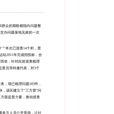
和群众的期盼都指向问题整
查交办问题落地见效的一次
“本次已巡查14个村，普
站2011年完成招投标，合
面而坐，针对此前巡查梳理
监督员等特邀代表，对3个
务，现已梳理问题183件，
决，该区建立了“三方督”问
三方面监督力量，推动巡查
请各方人员公开质询，让社