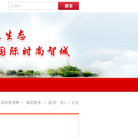
：
温州督考网
->
基层督考
->
县(市、区)
-> 正文