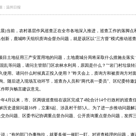
源：温州日报
陈晨)当前，农村基层作风巡查正在全市各地深入推进，巡查工作的落脚点
创新，鹿城昨天组织质询会督办问题，就是该区以“三方督”模式推动巡
目土地征用三产安置用地的问题，土地鹿城分局将采取什么措施去落实？”
理混乱等问题，请问主管部门区农林水利局，原因是什么？”“岩门村垃圾转运
投入使用。请问什么时候真正投入使用？”昨天会上，质询方和被质询方对
询。随后进入现场互动环节，巡查办人员和“两代表一委员”、区纪委特邀
工作即兴畅言建议意见。
月以来，市、区两级巡查组在该区完成了4轮合计14个行政村的巡查任
，化解历史遗留问题16件，立案6起、涉及村干部5人。为了进一步推动问题解
长交办问题、区委书记协调重点督办问题、公开质询重点督办问题，发挥
。
：“有的部门办事拖拉，就要多催一催盯一盯。对巡查梳理的问题，邀