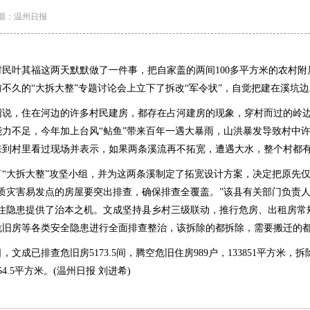
源：温州日报
叶其福这两天默默做了一件事，把自家盖的两间100多平方米的农村附
不久的“大拆大整”专题讨论会上立下了拆改“军令状”，自觉把建在溪坑
，住在河边的许多村民建房，都存在占河建房的现象，穿村而过的岭边
力不足，今年加上台风“鲇鱼”带来百年一遇大暴雨，山洪暴发导致村中
来到村里看过现场并表示，如果两条溪流再不拓宽，遭遇大水，整个村都
大拆大整”攻坚小组，并为这两条溪制定了拓宽设计方案，决定把原先仅
质灾害易发点的房屋要突出排查，确保排查全覆盖。”该县有关部门负责人
居住隐患提供了治本之机。文成坚持县乡村三级联动，推行危房、出租房常
危旧房等各类安全隐患进行全面排查整治，该拆除的都拆除，需要搬迁的
成已排查危旧房5173.5间，腾空危旧住房989户，133851平方米，拆除
54.5平方米。(温州日报 刘进希)