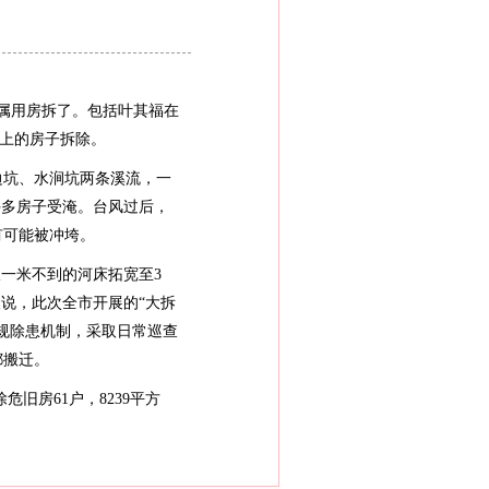
属用房拆了。包括叶其福在
边上的房子拆除。
坑、水涧坑两条溪流，一
许多房子受淹。台风过后，
有可能被冲垮。
一米不到的河床拓宽至3
说，此次全市开展的“大拆
规除患机制，采取日常巡查
都搬迁。
危旧房61户，8239平方