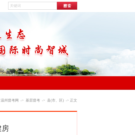
：
温州督考网
->
基层督考
->
县(市、区)
-> 正文
建房