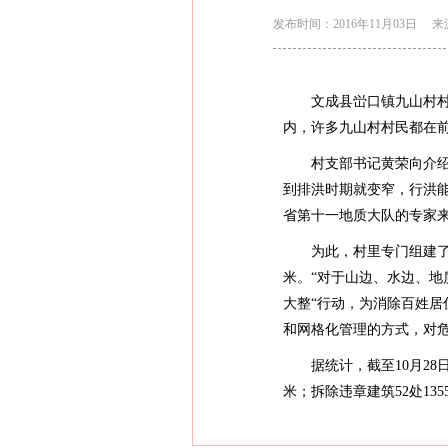
发布时间：2016年11月03日
来
文成县峃口镇九山村村民
内，许多九山村村民都在前
村支部书记黄荣向介绍说
到排洪时期就变窄，行洪能
省第十一地质大队的专家
为此，村里专门组建了“
米。“对于山边、水边、地
大整“行动，为消除百姓
和网格化管理的方式，对
据统计，截至10月28日，文
米；拆除违章建筑52处135