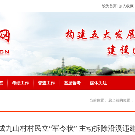
设为首页
|
加入收藏
态
考绩工作
督查工作
基层督考
媒体关注
当前位置：
您当前的位置 
成九山村村民立“军令状” 主动拆除沿溪违