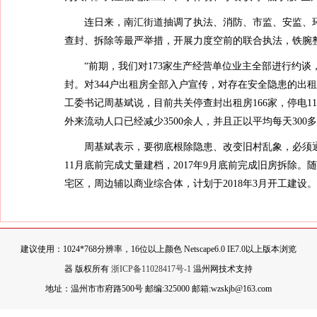
连日来，南汇街道抽调了执法、消防、市监、安监、
查封、拆除等最严举措，开展力度空前的联合执法，铁腕
“前期，我们对173家生产经营单位业主全部进行约谈
封。对344户出租房全部入户宣传，对存在安全隐患的出
工委书记周基斌说，目前共关停查封出租房166家，停电1
外来流动人口已经减少3500余人，并且正以平均每天300
周基斌表示，要彻底根除隐患、改变旧村乱象，必须
11月底前完成丈量建档，2017年9月底前完成旧房拆除。
宅区，周边辅以商业综合体，计划于2018年3月开工建设
建议使用：1024*768分辨率，16位以上颜色 Netscape6.0 IE7.0以上版本浏览
器 版权所有
浙ICP备11028417号-1
温州网技术支持
地址：温州市市府路500号 邮编:325000 邮箱:wzskjb@163.com