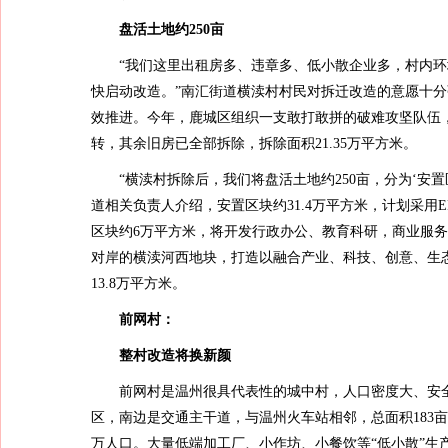
盘活土地约250亩
“我们这里出租房多、违章多、低小散企业多，村内
快启动改造。”南汇街道横渎村村民对拆迁改造的意愿十分
效推进。今年，鹿城区组织一支敢打敢拼的破难攻坚队伍，
转，其余旧房已全部拆除，拆除面积21.35万平方米。
“横渎村拆除后，我们将盘活土地约250亩，分为‘安
道相关负责人介绍，安置区块约31.4万平方米，计划采用E
区块约6万平方米，将开发行政办公、教育科研，商业服
对岸的横渎河西地块，打造以融合产业、科技、创意、生
13.8万平方米。
前网村：
整村改造将换新颜
前网村是温州很具代表性的城中村，人口密度大、安
区，南边是交通主干道，与温州火车站相邻，总面积183亩，
万人口。大量低端加工厂、小作坊、小餐饮等“低小散”生产