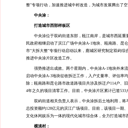
整”专项行动，加速推进城中村改造，为城市发展腾出了
中央涂：
打造城市西部样板区
中央涂位于双屿街道东部，瓯江南岸，是城市西延重要节
民政府相继启动了滨江广场中央涂A-1地块、瓯南路、昆
市“大拆大整”专项行动启动以来，鹿城区研究制定双屿综
推进中央涂片区改造工作。
强势推进出成效。两个星期内，中央涂A-1地块外来流
启动中央涂A-3地块征收拆迁工作，入户丈量率、评估率均
除；瓯南路和昆仑路市政道路项目共涉及拆迁户114户、旧房
4年之久的项目清零工作。目前，中央涂片区累计已签533户
双屿街道相关负责人表示，中央涂拆后土地利用，将
总投资额约128亿元的滨江广场项目。目前，该项目一期
文化休闲娱乐为一体的现代化城市综合体，全力打造城市
横渎村：