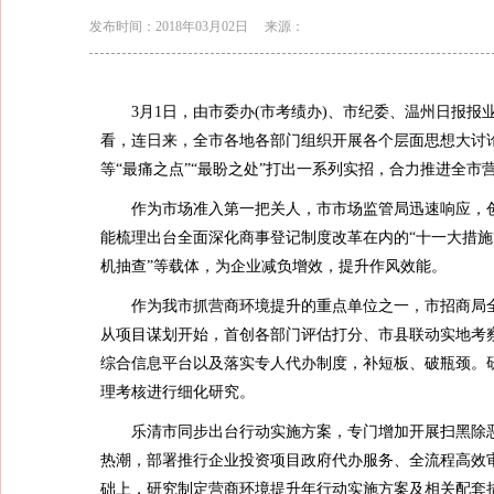
发布时间：2018年03月02日
来源：
3月1日，由市委办(市考绩办)、市纪委、温州日报
看，连日来，全市各地各部门组织开展各个层面思想大讨
等“最痛之点”“最盼之处”打出一系列实招，合力推进全市
作为市场准入第一把关人，市市场监管局迅速响应，创
能梳理出台全面深化商事登记制度改革在内的“十一大措施”
机抽查”等载体，为企业减负增效，提升作风效能。
作为我市抓营商环境提升的重点单位之一，市招商局全
从项目谋划开始，首创各部门评估打分、市县联动实地考
综合信息平台以及落实专人代办制度，补短板、破瓶颈。
理考核进行细化研究。
乐清市同步出台行动实施方案，专门增加开展扫黑除
热潮，部署推行企业投资项目政府代办服务、全流程高效审
础上，研究制定营商环境提升年行动实施方案及相关配套