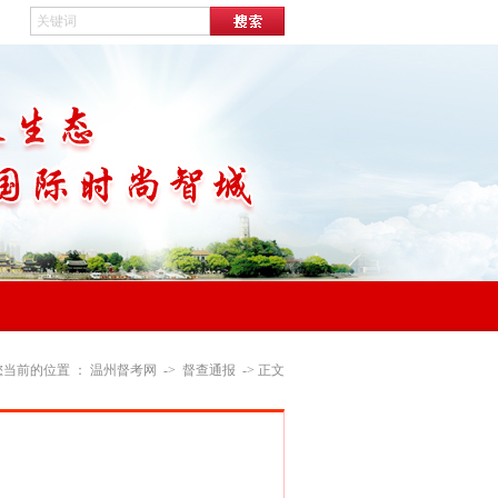
您当前的位置 ：
温州督考网
->
督查通报
-> 正文