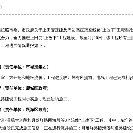
源：
按照市委、市政府关于上田变迁建及周边高压架空线路“上改下”工程整
合力，全力推进上田变“上改下”工程建设。截至2月10日，该工程所有
将工程进展情况通报如下：
程（责任单位：市城投集团）
下室土方开挖和地板浇筑，工程进度较计划有所提前。电气工程已完成初
程（责任单位：鹿城区政府）
道路建设工程同步实施，现已进场施工。
程（责任单位：瓯海区政府）
道-温瑞大道段和月落垟路瓯海段等3个沿线“上改下”工程。其中，东垟路段已
瑞大道段已完成施工便桥，正在进行沉井施工；月落垟路瓯海段与道路建设