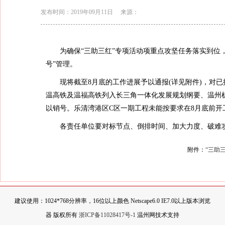
发布时间：2019年09月11日
来源：
为确保“三助三红”专项活动项重点攻坚任务落实到位，
号”管理。
现将截至8月底的工作进展予以通报(详见附件)，对已
温高铁及温福高铁列入长三角一体化发展规划纲要、温州机
以销号。乐清湾港区C区一期工程未能按要求在8月底前开
各责任单位要对标节点、倒排时间、加大力度、破难攻坚
附件：
“三助
建议使用：1024*768分辨率，16位以上颜色 Netscape6.0 IE7.0以上版本浏览
器 版权所有
浙ICP备11028417号-1
温州网技术支持