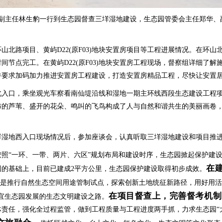
副主任林生豹一行到生态园督查三垟湿地建设，生态园管委会主任郑华、
路项目、黄屿D22(原F03)地块安置房项目等工程进展情况。在环山
间节点完工。在黄屿D22(原F03)地块安置房工程现场，督察组详细了
并要求加码加力推进安置房工程建设，打造安置房精品工程，尽快让安置
口，乘坐观光车察看南仙堤沿线和湿地一期主环线西段生态建设工程项
布的芦苇、盛开的花朵、鸣叫的飞鸟构成了人与自然和谐共生的美丽画卷，
地西入口现场情况后，参加座谈会，认真听取三垟湿地建设和项目推
“一环、一带、两片、六区”规划布局和建设时序，生态园掀起保护建设
在
开园的基础上，目前已建成2平方公里，生态园保护建设取得初步成效。
是推行自然生态空间用途管制试点，探索创新土地统征新路径，用好用活
在项目督查上，完善督考机制
宜生态园发展的生态文明建设之路。
责任，强化全过程监管，做到工程质量与工程进度两手抓，力求生态园“