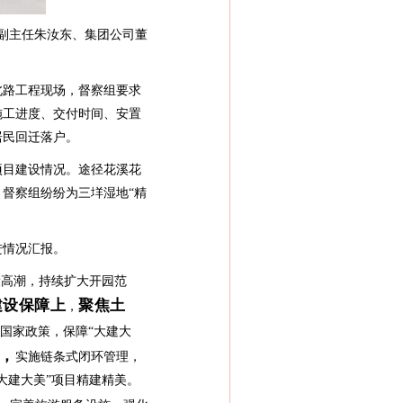
副主任朱汝东、集团公司董
北路工程现场，督察组要求
解施工进度、交付时间、安置
居民回迁落户。
目建设情况。途径花溪花
督察组纷纷为三垟湿地“精
进情况汇报。
高潮，持续扩大开园范
建设保障上
聚焦土
，
国家政策，保障“大建大
，
实施链条式闭环管理，
大建大美”项目精建精美。