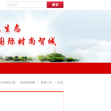
您当前的位置 ：
温州督考网
->
督查工作
-> 正文