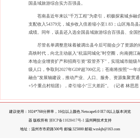
国县域旅游综合实力百强县。
苍南县近年来以“千万工程”为牵引，积极探索城乡融合发
支配收入54379元，城乡收入倍差缩小至1.83；山区
成绩。同年，该县还入选全国县域旅游综合百强县、全国
尽管名单调整意味着被调出县今后可能会少了资源的
高铁时代，向北主动嵌入“杭温同城化”时空圈，向南拥江
本地企业增资扩产和招商引资“双管齐下”，实现城市能级
级人口，争取到2027年GDP超700亿元；苍南将按照“
融合”发展轴建设，推动产业、人口、服务、资源集聚贯通，加
+5个重点村组团），牵引缩小“三大差距”。
（记者 林思思
建议使用：1024*768分辨率，16位以上颜色 Netscape6.0 IE7.0以上版本浏览
器 版权所有
浙ICP备11028417号-1
温州网技术支持
地址：温州市市府路500号 邮编:325000 邮箱:wzskjb@163.com