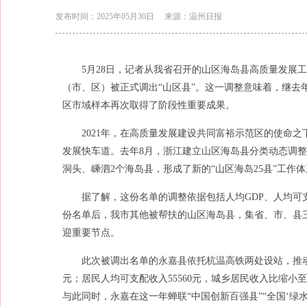
发布时间：2025年05月30日
来源：温州日报
5月28日，记者从我省召开的山区海岛县高质量发展
（市、区）被正式调出“山区县”。这一调整意味着，继去
区市域样本再次取得了阶段性重要成果。
2021年，在高质量发展建设共同富裕示范区的使命之
发展快车道。去年8月，浙江建立山区海岛县分类动态调
洞头、嵊泗2个海岛县，形成了新的“山区海岛25县”工作
据了解，这份名单的调整依据包括人均GDP、人均
份名单后，我市其他被帮扶的山区海岛县，集省、市、县
迎重要节点。
此次被调出名单的永嘉县依托杭温高铁两处设站，推动以城
元；居民人均可支配收入55560元，城乡居民收入比缩小至1
与此同时，永嘉在这一年蝉联“中国创新百强县”“全国‘绿