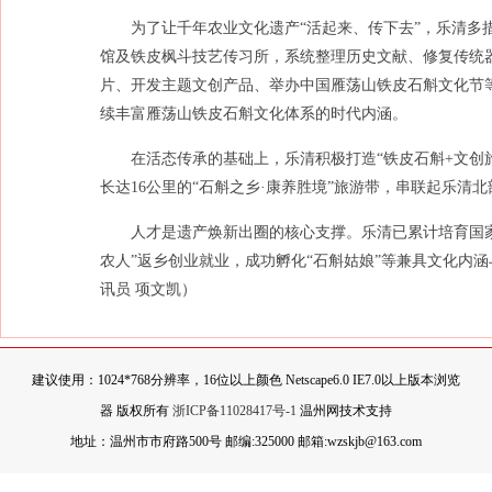
为了让千年农业文化遗产“活起来、传下去”，乐清多
馆及铁皮枫斗技艺传习所，系统整理历史文献、修复传统器
片、开发主题文创产品、举办中国雁荡山铁皮石斛文化节
续丰富雁荡山铁皮石斛文化体系的时代内涵。
在活态传承的基础上，乐清积极打造“铁皮石斛+文创
长达16公里的“石斛之乡·康养胜境”旅游带，串联起乐清北
人才是遗产焕新出圈的核心支撑。乐清已累计培育国家
农人”返乡创业就业，成功孵化“石斛姑娘”等兼具文化内涵
讯员 项文凯）
建议使用：1024*768分辨率，16位以上颜色 Netscape6.0 IE7.0以上版本浏览
器 版权所有
浙ICP备11028417号-1
温州网技术支持
地址：温州市市府路500号 邮编:325000 邮箱:wzskjb@163.com