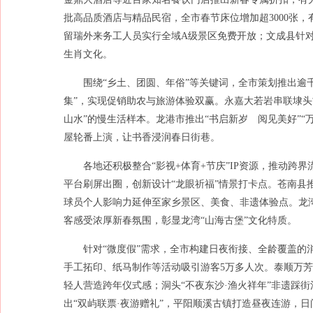
批高品质酒店与精品民宿，全市春节床位增加超3000张
留瑞外来务工人员实行全域A级景区免费开放；文成县针
生肖文化。
围绕“乡土、团圆、年俗”等关键词，全市策划推出逾
集”，实现促销助农与旅游体验双赢。永嘉大若岩串联埭头
山水”的慢生活样本。龙港市推出“书启新岁 阅见美好”
屋轮番上演，让书香浸润春日街巷。
各地还积极整合“影视+体育+节庆”IP资源，推动跨
平台刷屏出圈，创新设计“龙眼祈福”情景打卡点。苍南县推出
球员个人影响力延伸至家乡景区、美食、非遗体验点。龙湾
客感受浓厚新春氛围，彰显龙湾“山海古堡”文化特质。
针对“微度假”需求，全市构建日夜衔接、全龄覆盖的
手工拓印、纸马制作等活动吸引游客5万多人次。泰顺万芳
轻人营造跨年仪式感；洞头“不夜东沙·渔火祥年”非遗踩街
出“双屿联票·夜游赠礼”，平阳顺溪古镇打造昼夜连游，