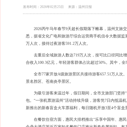
发布时间：2026年02月25日
来源：温州日报
2026丙午马年春节9天超长假期落下帷幕，温州文旅
悉，据省文化广电和旅游厅综合运营商手机信令大数据监测显
万人次，接待过夜游客591.2万人次。
去重后全域旅游人数达719万人次，按可比口径同比增长1
合收入100.3亿元，年轻游客群体占比超过50%。其中
全市77家开放A级旅游景区共接待游客657.51万
景名胜区、苍南炎亭景区。
为吸引游客来温过年，假日期间，全市文旅部门坚持“
包。“一张机票游温州”活动持续升级，游客凭7日内抵温机票
新推出的新春盲盒火车票福利，每日随机开放3至4个盲盒
在餐饮住宿方面，惠民大排档推出“乐享中国年、惠民寻
金鼎大酒店等近百家知名餐饮门店推出新春专属折扣，有