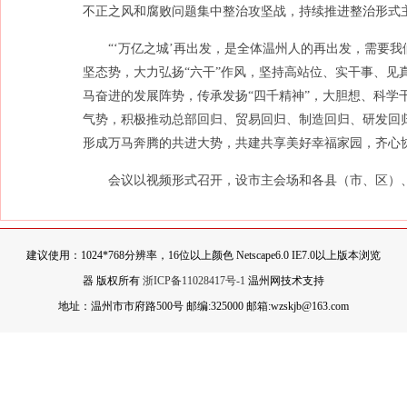
不正之风和腐败问题集中整治攻坚战，持续推进整治形式
“‘万亿之城’再出发，是全体温州人的再出发，需要
坚态势，大力弘扬“六干”作风，坚持高站位、实干事、见
马奋进的发展阵势，传承发扬“四千精神”，大胆想、科学
气势，积极推动总部回归、贸易回归、制造回归、研发回
形成万马奔腾的共进大势，共建共享美好幸福家园，齐心
会议以视频形式召开，设市主会场和各县（市、区）
建议使用：1024*768分辨率，16位以上颜色 Netscape6.0 IE7.0以上版本浏览
器 版权所有
浙ICP备11028417号-1
温州网技术支持
地址：温州市市府路500号 邮编:325000 邮箱:wzskjb@163.com