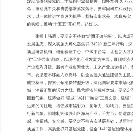
深刻准确领会党的二十届四中全会精神，始终坚持以“八八
命，推动党中央和省委部署落实落细。要牢固树立和践行
求，以一体推进学查改为抓手，坚持实事求是、求真务实
的实绩，推动“十五五”开好局、起好步。
张振丰强调，要坚定不移做“难而正确的事”，以功成
发展生态，深入实施大孵化器集群“34520”新三年行动
新型研发机构、概念验证中心、中试平台等，让创新人才
化“工业强市”战略，以现代化产业发展为主线，展现经济
产业焕彩升级、新兴产业集聚壮大、未来产业加速崛起，着力
市。要坚定不移融入双循环，以金丽温大通道建设为主抓手
航空枢纽，探索引领消费转型升级，深化国家要素市场化配
城、消费汇聚的活力之城、民营经济的标杆之城。要坚定不
圈新气象。统筹做好“强城”“兴村”“融合”三篇文章，建
远来的向往地，增强城市辐射力、竞争力、影响力。要坚定
行新气象。因地制宜做强山区海岛产业，千方百计促进群
感、幸福感、安全感。要坚定不移夯实基层基础，以新时代
换届工作，高质量抓好基层党建，健全“141”基层治理