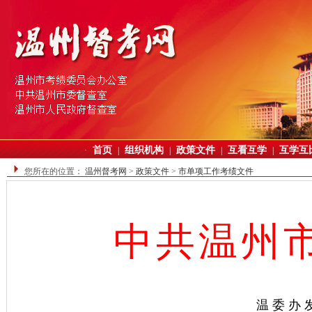
首页
组织机构
政策文件
互看互学
互学互
·
|
|
|
|
您所在的位置：
温州督考网
>
政策文件
>
市单项工作考绩文件
中共温州
温委办发