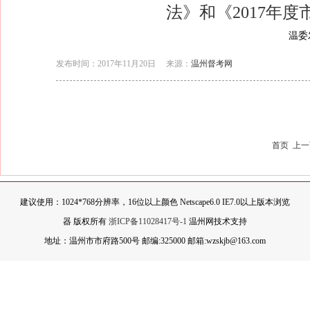
法》和《2017年
温委
发布时间：2017年11月20日
来源：
温州督考网
首页
上一
建议使用：1024*768分辨率，16位以上颜色 Netscape6.0 IE7.0以上版本浏览
器 版权所有
浙ICP备11028417号-1
温州网技术支持
地址：温州市市府路500号 邮编:325000 邮箱:wzskjb@163.com