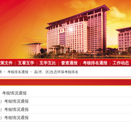
政策文件
互看互学
互学互比
督查通报
考核排名通报
工作动态
|
|
|
|
|
网
>
考核排名通报
>
县(市、区)生态环保考核排名
模）考核情况通报
创模）考核情况通报
创模）考核情况通报
创模）考核情况通报