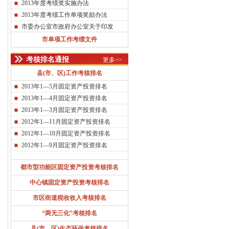
2013年度考绩奖实施办法
2013年度考绩工作单项奖励办法
市委办公室市政府办公室关于印发
《2013年度全市功能区、中心镇和街
市单项工作考绩文件
道...
考核排名通报
更多>>
2013年度县（市、区）考绩法
2013年度市直单位考绩法
县(市、区)工作考核排名
中共温州市委关于健全完善干部绩擢制
2013年1—5月固定资产投资排名
度的若干意见
2013年1—4月固定资产投资排名
市委办公室市政府办公室关于印发
2013年1—3月固定资产投资排名
《2012年度“五型”机关创建考核办法...
2012年1—11月固定资产投资排名
2012年1—10月固定资产投资排名
2012年1—9月固定资产投资排名
都市型功能区固定资产投资考核排名
中心镇固定资产投资考核排名
市区街道税收收入考核排名
“两无三化”考核排名
县(市、区)生态环保考核排名