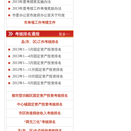
2013年度考绩奖实施办法
2013年度考绩工作单项奖励办法
市委办公室市政府办公室关于印发
《2013年度全市功能区、中心镇和街
市单项工作考绩文件
道...
考核排名通报
更多>>
2013年度县（市、区）考绩法
2013年度市直单位考绩法
县(市、区)工作考核排名
中共温州市委关于健全完善干部绩擢制
2013年1—5月固定资产投资排名
度的若干意见
2013年1—4月固定资产投资排名
市委办公室市政府办公室关于印发
2013年1—3月固定资产投资排名
《2012年度“五型”机关创建考核办法...
2012年1—11月固定资产投资排名
2012年1—10月固定资产投资排名
2012年1—9月固定资产投资排名
都市型功能区固定资产投资考核排名
中心镇固定资产投资考核排名
市区街道税收收入考核排名
“两无三化”考核排名
县(市、区)生态环保考核排名