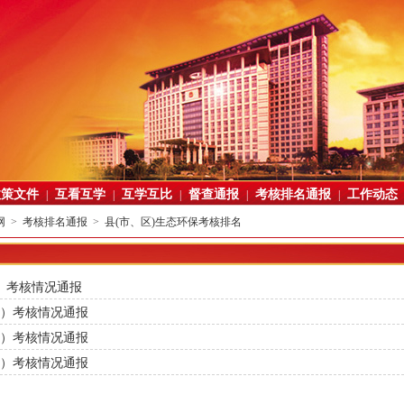
政策文件
互看互学
互学互比
督查通报
考核排名通报
工作动态
|
|
|
|
|
网
>
考核排名通报
>
县(市、区)生态环保考核排名
模）考核情况通报
创模）考核情况通报
创模）考核情况通报
创模）考核情况通报